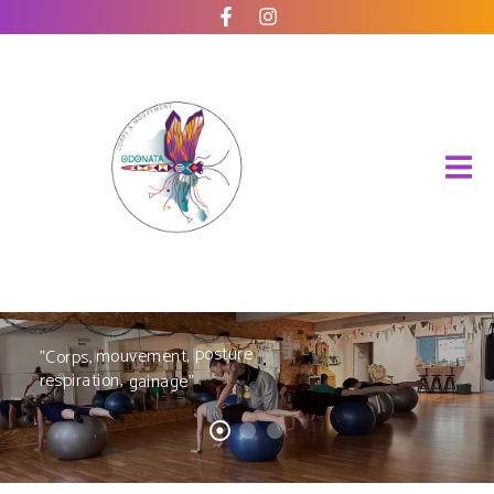
posture
mouvement,
"Corps,
respiration,
gainage"