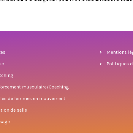
tes
Mentions lé
se
Politiques d
tching
forcement musculaire/Coaching
cles de femmes en mouvement
tion de salle
sage