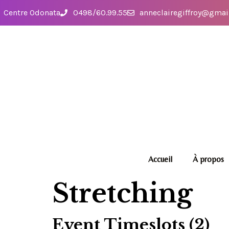
Centre Odonata
0498/60.99.55
anneclairegiffroy@gmai
Accueil
À propos
Stretching
Event Timeslots (2)