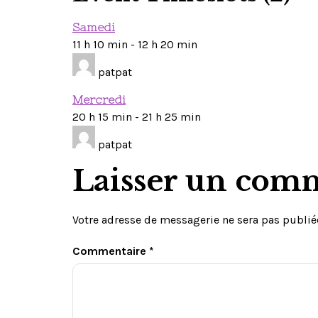
Samedi
11 h 10 min
-
12 h 20 min
patpat
Mercredi
20 h 15 min
-
21 h 25 min
patpat
Laisser un com
Votre adresse de messagerie ne sera pas publié
Commentaire
*