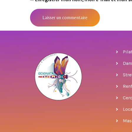
Pila
Dan
Stre
Ren
Cer
Loca
Mas