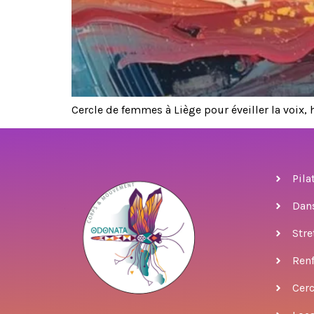
Cercle de femmes à Liège pour éveiller la voix, h
Pila
Dan
Stre
Ren
Cer