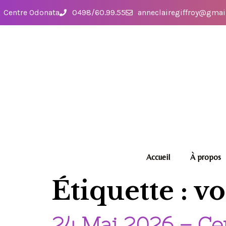
Centre Odonata
0498/60.99.55
anneclairegiffroy@gmai
Accueil
À propos
Étiquette :
vo
24 Mai 2026 – Ce