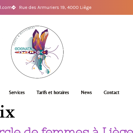
l.com
Rue des Armuriers 19, 4000 Liège
Services
Tarifs et horaires
News
Contact
ix
rcle de femmes à Liège