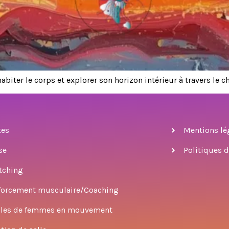
abiter le corps et explorer son horizon intérieur à travers le 
tes
Mentions lé
se
Politiques d
tching
forcement musculaire/Coaching
cles de femmes en mouvement