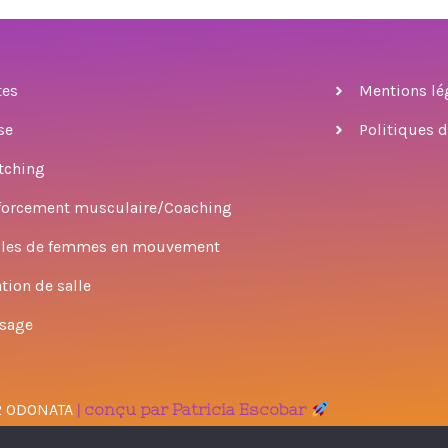
tes
Mentions lé
se
Politiques d
tching
forcement musculaire/Coaching
cles de femmes en mouvement
tion de salle
sage
2 ODONATA
|
conçu par Patricia Escobar