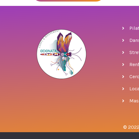
Pila
Dan
Stre
Ren
Cer
Loca
Mas
© 202