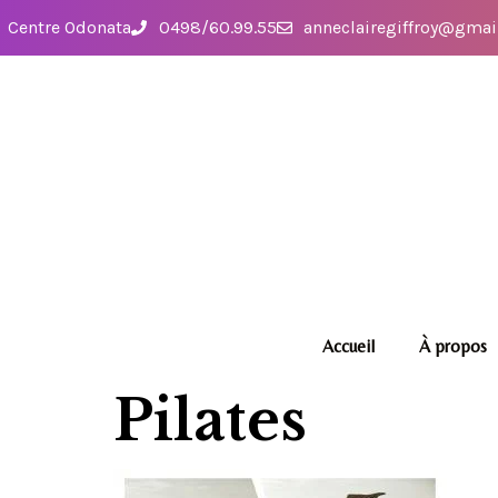
Centre Odonata
0498/60.99.55
anneclairegiffroy@gmai
Accueil
À propos
Pilates