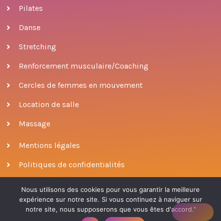
Pilates
Danse
Stretching
Renforcement musculaire/Coaching
Cercles de femmes en mouvement
Location de salle
Massage
Mentions légales
Politiques de confidentialités
Nous utilisons des cookies pour vous garantir la meilleure
expérience sur notre site. Si vous continuez à naviguer sur
© 2022 ODONATA
|
conçu par Patricia Escobar
notre site, nous supposerons que vous êtes d'accord."