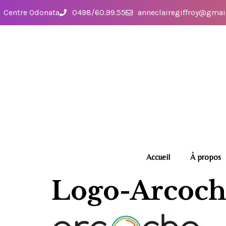
Centre Odonata
0498/60.99.55
anneclairegiffroy@gmai
Accueil
À propos
Logo-Arcoch