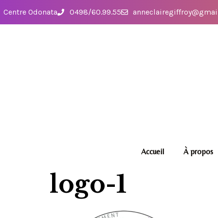
Centre Odonata
0498/60.99.55
anneclairegiffroy@gmai
Accueil
À propos
logo-1