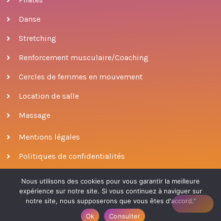
Danse
Stretching
Renforcement musculaire/Coaching
Cercles de femmes en mouvement
Location de salle
Massage
Mentions légales
Politiques de confidentialités
Nous utilisons des cookies pour vous garantir la meilleure
expérience sur notre site. Si vous continuez à naviguer sur
© 2022 ODONATA
|
conçu par Patricia Escobar
notre site, nous supposerons que vous êtes d'accord."
Ok
Consulter