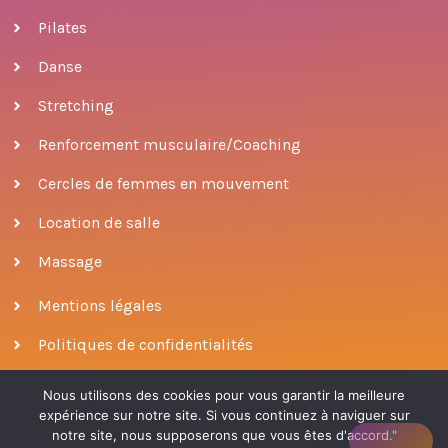
Pilates
Danse
Stretching
Renforcement musculaire/Coaching
Cercles de femmes en mouvement
Location de salle
Massage
Mentions légales
Politiques de confidentialités
Nous utilisons des cookies pour vous garantir la meilleure
expérience sur notre site. Si vous continuez à naviguer sur
© 2022 ODONATA
|
conçu par Patricia Escobar
notre site, nous supposerons que vous êtes d'accord."