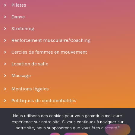
Pilates
Danse
Stretching
Renforcement musculaire/Coaching
Cercles de femmes en mouvement
Location de salle
Massage
Mentions légales
Politiques de confidentialités
Nous utilisons des cookies pour vous garantir la meilleure
expérience sur notre site. Si vous continuez à naviguer sur
© 2022 ODONATA
|
conçu par Patricia Escobar
notre site, nous supposerons que vous êtes d'accord."