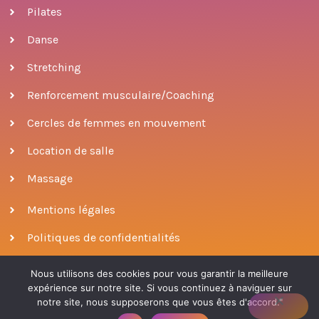
Pilates
Danse
Stretching
Renforcement musculaire/Coaching
Cercles de femmes en mouvement
Location de salle
Massage
Mentions légales
Politiques de confidentialités
Nous utilisons des cookies pour vous garantir la meilleure
expérience sur notre site. Si vous continuez à naviguer sur
© 2022 ODONATA
|
conçu par Patricia Escobar
notre site, nous supposerons que vous êtes d'accord."